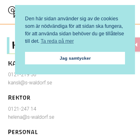
M
e
n
Den här sidan använder sig av de cookies
u
som är nödvändiga för att sidan ska fungera,
för att använda sidan behöver du ge tillåtelse
till det.
Ta reda på mer
Kontakt
Jag samtycker
KANSLI
0121-219 56
kansli@s-waldorf.se
Rektor
0121-247 14
helena@s-waldorf.se
Personal