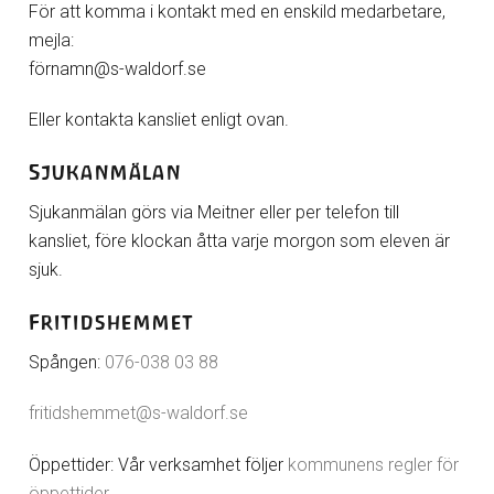
För att komma i kontakt med en enskild medarbetare,
mejla:
förnamn@s-waldorf.se
Eller kontakta kansliet enligt ovan.
Sjukanmälan
Sjukanmälan görs via Meitner eller per telefon till
kansliet, före klockan åtta varje morgon som eleven är
sjuk.
Fritidshemmet
Spången:
076-038 03 88
fritidshemmet@s-waldorf.se
Öppettider: Vår verksamhet följer
kommunens regler för
öppettider
.