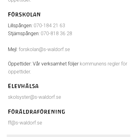
Förskolan
Lillspången:
070-184 21 63
Stjärnspången:
070-818 36 28
Mejl:
forskolan@s-waldorf.se
Öppettider: Vår verksamhet följer
kommunens regler för
öppettider
.
Elevhälsa
skolsyster@s-waldorf.se
Föräldraförening
ff@s-waldorf.se